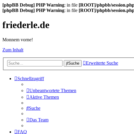
[phpBB Debug] PHP Warning
: in file
[ROOT]/phpbb/session.ph
[phpBB Debug] PHP Warning
: in file
[ROOT]/phpbb/session.ph
friederle.de
Monnem vorne!
Zum Inhalt
Erweiterte Suche
Suche
Schnellzugriff
Unbeantwortete Themen
Aktive Themen
Suche
Das Team
FAQ