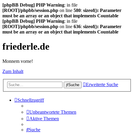
[phpBB Debug] PHP Warning
: in file
[ROOT]/phpbb/session.php
on line
580
:
sizeof(): Parameter
must be an array or an object that implements Countable
[phpBB Debug] PHP Warning
: in file
[ROOT]/phpbb/session.php
on line
636
:
sizeof(): Parameter
must be an array or an object that implements Countable
friederle.de
Monnem vorne!
Zum Inhalt
Erweiterte Suche
Suche
Schnellzugriff
Unbeantwortete Themen
Aktive Themen
Suche