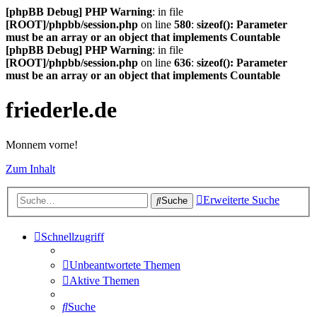
[phpBB Debug] PHP Warning
: in file
[ROOT]/phpbb/session.php
on line
580
:
sizeof(): Parameter
must be an array or an object that implements Countable
[phpBB Debug] PHP Warning
: in file
[ROOT]/phpbb/session.php
on line
636
:
sizeof(): Parameter
must be an array or an object that implements Countable
friederle.de
Monnem vorne!
Zum Inhalt
Erweiterte Suche
Suche
Schnellzugriff
Unbeantwortete Themen
Aktive Themen
Suche