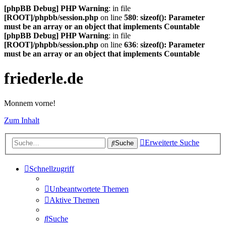
[phpBB Debug] PHP Warning
: in file
[ROOT]/phpbb/session.php
on line
580
:
sizeof(): Parameter
must be an array or an object that implements Countable
[phpBB Debug] PHP Warning
: in file
[ROOT]/phpbb/session.php
on line
636
:
sizeof(): Parameter
must be an array or an object that implements Countable
friederle.de
Monnem vorne!
Zum Inhalt
Erweiterte Suche
Suche
Schnellzugriff
Unbeantwortete Themen
Aktive Themen
Suche