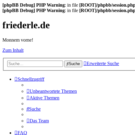
[phpBB Debug] PHP Warning
: in file
[ROOT]/phpbb/session.ph
[phpBB Debug] PHP Warning
: in file
[ROOT]/phpbb/session.ph
friederle.de
Monnem vorne!
Zum Inhalt
Erweiterte Suche
Suche
Schnellzugriff
Unbeantwortete Themen
Aktive Themen
Suche
Das Team
FAQ