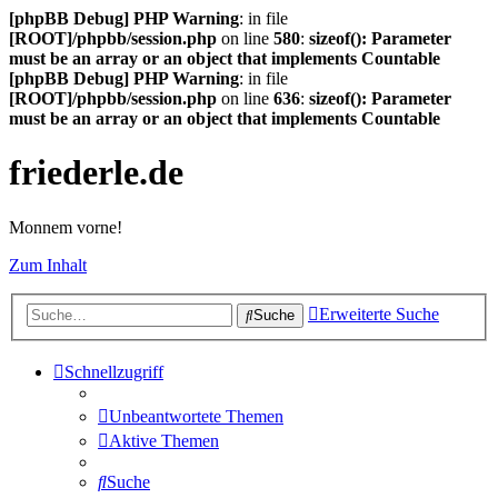
[phpBB Debug] PHP Warning
: in file
[ROOT]/phpbb/session.php
on line
580
:
sizeof(): Parameter
must be an array or an object that implements Countable
[phpBB Debug] PHP Warning
: in file
[ROOT]/phpbb/session.php
on line
636
:
sizeof(): Parameter
must be an array or an object that implements Countable
friederle.de
Monnem vorne!
Zum Inhalt
Erweiterte Suche
Suche
Schnellzugriff
Unbeantwortete Themen
Aktive Themen
Suche