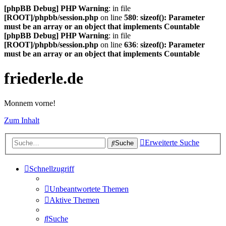
[phpBB Debug] PHP Warning
: in file
[ROOT]/phpbb/session.php
on line
580
:
sizeof(): Parameter
must be an array or an object that implements Countable
[phpBB Debug] PHP Warning
: in file
[ROOT]/phpbb/session.php
on line
636
:
sizeof(): Parameter
must be an array or an object that implements Countable
friederle.de
Monnem vorne!
Zum Inhalt
Erweiterte Suche
Suche
Schnellzugriff
Unbeantwortete Themen
Aktive Themen
Suche