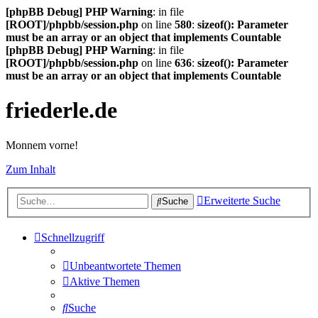
[phpBB Debug] PHP Warning
: in file
[ROOT]/phpbb/session.php
on line
580
:
sizeof(): Parameter
must be an array or an object that implements Countable
[phpBB Debug] PHP Warning
: in file
[ROOT]/phpbb/session.php
on line
636
:
sizeof(): Parameter
must be an array or an object that implements Countable
friederle.de
Monnem vorne!
Zum Inhalt
Erweiterte Suche
Suche
Schnellzugriff
Unbeantwortete Themen
Aktive Themen
Suche