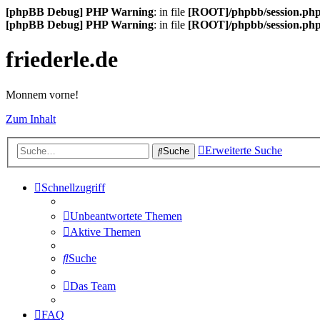
[phpBB Debug] PHP Warning
: in file
[ROOT]/phpbb/session.ph
[phpBB Debug] PHP Warning
: in file
[ROOT]/phpbb/session.ph
friederle.de
Monnem vorne!
Zum Inhalt
Erweiterte Suche
Suche
Schnellzugriff
Unbeantwortete Themen
Aktive Themen
Suche
Das Team
FAQ