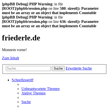
[phpBB Debug] PHP Warning
: in file
[ROOT]/phpbb/session.php
on line
580
:
sizeof(): Parameter
must be an array or an object that implements Countable
[phpBB Debug] PHP Warning
: in file
[ROOT]/phpbb/session.php
on line
636
:
sizeof(): Parameter
must be an array or an object that implements Countable
friederle.de
Monnem vorne!
Zum Inhalt
Erweiterte Suche
Suche
Schnellzugriff
Unbeantwortete Themen
Aktive Themen
Suche