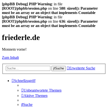
[phpBB Debug] PHP Warning
: in file
[ROOT]/phpbb/session.php
on line
580
:
sizeof(): Parameter
must be an array or an object that implements Countable
[phpBB Debug] PHP Warning
: in file
[ROOT]/phpbb/session.php
on line
636
:
sizeof(): Parameter
must be an array or an object that implements Countable
friederle.de
Monnem vorne!
Zum Inhalt
Erweiterte Suche
Suche
Schnellzugriff
Unbeantwortete Themen
Aktive Themen
Suche