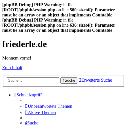
[phpBB Debug] PHP Warning
: in file
[ROOT]/phpbb/session.php
on line
580
:
sizeof(): Parameter
must be an array or an object that implements Countable
[phpBB Debug] PHP Warning
: in file
[ROOT]/phpbb/session.php
on line
636
:
sizeof(): Parameter
must be an array or an object that implements Countable
friederle.de
Monnem vorne!
Zum Inhalt
Erweiterte Suche
Suche
Schnellzugriff
Unbeantwortete Themen
Aktive Themen
Suche