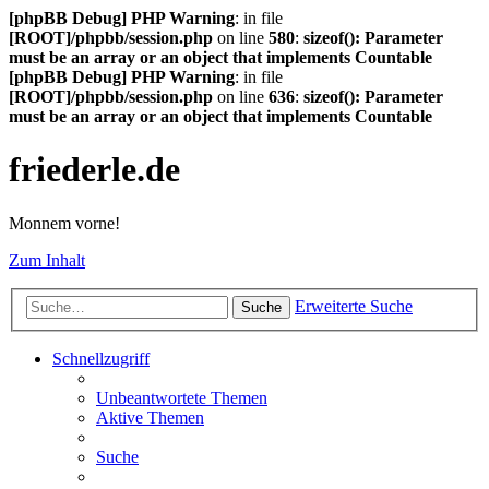
[phpBB Debug] PHP Warning
: in file
[ROOT]/phpbb/session.php
on line
580
:
sizeof(): Parameter
must be an array or an object that implements Countable
[phpBB Debug] PHP Warning
: in file
[ROOT]/phpbb/session.php
on line
636
:
sizeof(): Parameter
must be an array or an object that implements Countable
friederle.de
Monnem vorne!
Zum Inhalt
Erweiterte Suche
Suche
Schnellzugriff
Unbeantwortete Themen
Aktive Themen
Suche