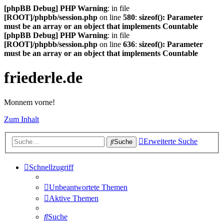
[phpBB Debug] PHP Warning
: in file
[ROOT]/phpbb/session.php
on line
580
:
sizeof(): Parameter
must be an array or an object that implements Countable
[phpBB Debug] PHP Warning
: in file
[ROOT]/phpbb/session.php
on line
636
:
sizeof(): Parameter
must be an array or an object that implements Countable
friederle.de
Monnem vorne!
Zum Inhalt
Erweiterte Suche
Suche
Schnellzugriff
Unbeantwortete Themen
Aktive Themen
Suche