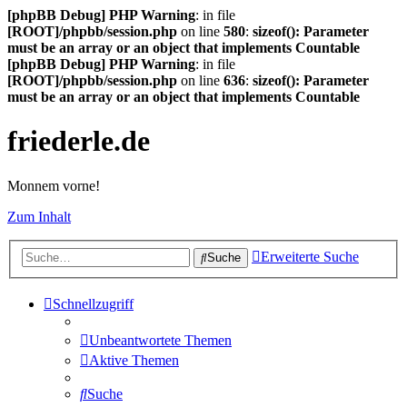
[phpBB Debug] PHP Warning
: in file
[ROOT]/phpbb/session.php
on line
580
:
sizeof(): Parameter
must be an array or an object that implements Countable
[phpBB Debug] PHP Warning
: in file
[ROOT]/phpbb/session.php
on line
636
:
sizeof(): Parameter
must be an array or an object that implements Countable
friederle.de
Monnem vorne!
Zum Inhalt
Erweiterte Suche
Suche
Schnellzugriff
Unbeantwortete Themen
Aktive Themen
Suche