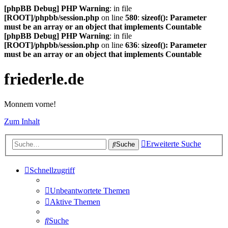
[phpBB Debug] PHP Warning
: in file
[ROOT]/phpbb/session.php
on line
580
:
sizeof(): Parameter
must be an array or an object that implements Countable
[phpBB Debug] PHP Warning
: in file
[ROOT]/phpbb/session.php
on line
636
:
sizeof(): Parameter
must be an array or an object that implements Countable
friederle.de
Monnem vorne!
Zum Inhalt
Erweiterte Suche
Suche
Schnellzugriff
Unbeantwortete Themen
Aktive Themen
Suche