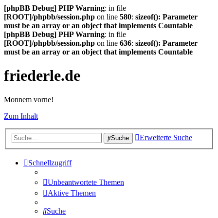
[phpBB Debug] PHP Warning
: in file
[ROOT]/phpbb/session.php
on line
580
:
sizeof(): Parameter
must be an array or an object that implements Countable
[phpBB Debug] PHP Warning
: in file
[ROOT]/phpbb/session.php
on line
636
:
sizeof(): Parameter
must be an array or an object that implements Countable
friederle.de
Monnem vorne!
Zum Inhalt
Erweiterte Suche
Suche
Schnellzugriff
Unbeantwortete Themen
Aktive Themen
Suche