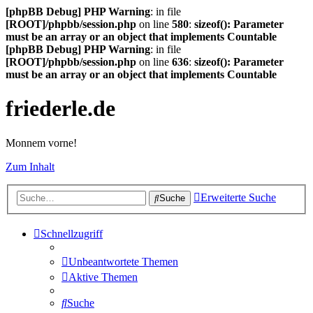
[phpBB Debug] PHP Warning
: in file
[ROOT]/phpbb/session.php
on line
580
:
sizeof(): Parameter
must be an array or an object that implements Countable
[phpBB Debug] PHP Warning
: in file
[ROOT]/phpbb/session.php
on line
636
:
sizeof(): Parameter
must be an array or an object that implements Countable
friederle.de
Monnem vorne!
Zum Inhalt
Erweiterte Suche
Suche
Schnellzugriff
Unbeantwortete Themen
Aktive Themen
Suche