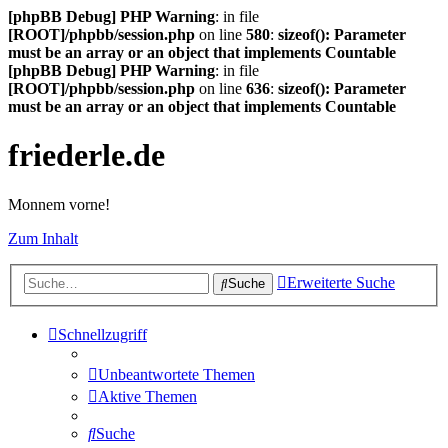
[phpBB Debug] PHP Warning
: in file
[ROOT]/phpbb/session.php
on line
580
:
sizeof(): Parameter
must be an array or an object that implements Countable
[phpBB Debug] PHP Warning
: in file
[ROOT]/phpbb/session.php
on line
636
:
sizeof(): Parameter
must be an array or an object that implements Countable
friederle.de
Monnem vorne!
Zum Inhalt
Erweiterte Suche
Suche
Schnellzugriff
Unbeantwortete Themen
Aktive Themen
Suche