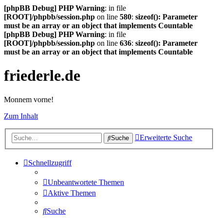
[phpBB Debug] PHP Warning
: in file
[ROOT]/phpbb/session.php
on line
580
:
sizeof(): Parameter
must be an array or an object that implements Countable
[phpBB Debug] PHP Warning
: in file
[ROOT]/phpbb/session.php
on line
636
:
sizeof(): Parameter
must be an array or an object that implements Countable
friederle.de
Monnem vorne!
Zum Inhalt
Erweiterte Suche
Suche
Schnellzugriff
Unbeantwortete Themen
Aktive Themen
Suche