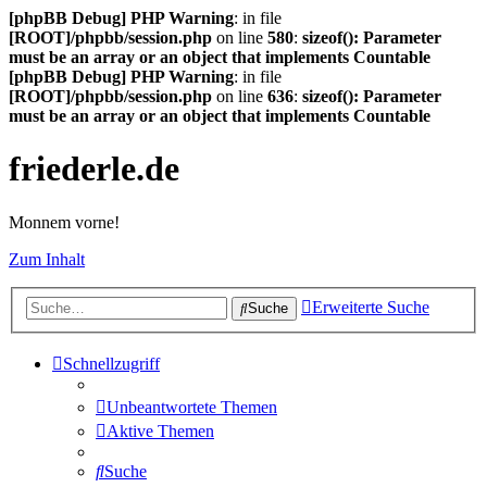
[phpBB Debug] PHP Warning
: in file
[ROOT]/phpbb/session.php
on line
580
:
sizeof(): Parameter
must be an array or an object that implements Countable
[phpBB Debug] PHP Warning
: in file
[ROOT]/phpbb/session.php
on line
636
:
sizeof(): Parameter
must be an array or an object that implements Countable
friederle.de
Monnem vorne!
Zum Inhalt
Erweiterte Suche
Suche
Schnellzugriff
Unbeantwortete Themen
Aktive Themen
Suche