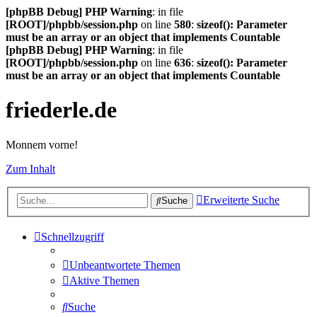
[phpBB Debug] PHP Warning
: in file
[ROOT]/phpbb/session.php
on line
580
:
sizeof(): Parameter
must be an array or an object that implements Countable
[phpBB Debug] PHP Warning
: in file
[ROOT]/phpbb/session.php
on line
636
:
sizeof(): Parameter
must be an array or an object that implements Countable
friederle.de
Monnem vorne!
Zum Inhalt
Erweiterte Suche
Suche
Schnellzugriff
Unbeantwortete Themen
Aktive Themen
Suche