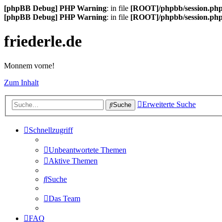
[phpBB Debug] PHP Warning
: in file
[ROOT]/phpbb/session.ph
[phpBB Debug] PHP Warning
: in file
[ROOT]/phpbb/session.ph
friederle.de
Monnem vorne!
Zum Inhalt
Erweiterte Suche
Suche
Schnellzugriff
Unbeantwortete Themen
Aktive Themen
Suche
Das Team
FAQ