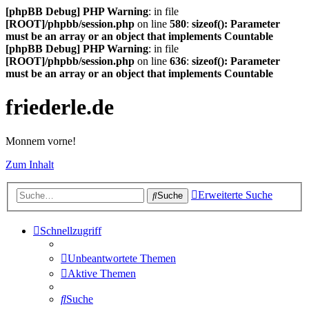
[phpBB Debug] PHP Warning
: in file
[ROOT]/phpbb/session.php
on line
580
:
sizeof(): Parameter
must be an array or an object that implements Countable
[phpBB Debug] PHP Warning
: in file
[ROOT]/phpbb/session.php
on line
636
:
sizeof(): Parameter
must be an array or an object that implements Countable
friederle.de
Monnem vorne!
Zum Inhalt
Erweiterte Suche
Suche
Schnellzugriff
Unbeantwortete Themen
Aktive Themen
Suche