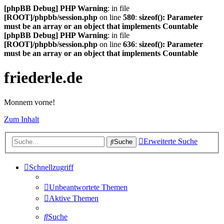
[phpBB Debug] PHP Warning
: in file
[ROOT]/phpbb/session.php
on line
580
:
sizeof(): Parameter
must be an array or an object that implements Countable
[phpBB Debug] PHP Warning
: in file
[ROOT]/phpbb/session.php
on line
636
:
sizeof(): Parameter
must be an array or an object that implements Countable
friederle.de
Monnem vorne!
Zum Inhalt
Erweiterte Suche
Suche
Schnellzugriff
Unbeantwortete Themen
Aktive Themen
Suche