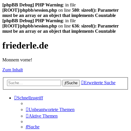
[phpBB Debug] PHP Warning
: in file
[ROOT]/phpbb/session.php
on line
580
:
sizeof(): Parameter
must be an array or an object that implements Countable
[phpBB Debug] PHP Warning
: in file
[ROOT]/phpbb/session.php
on line
636
:
sizeof(): Parameter
must be an array or an object that implements Countable
friederle.de
Monnem vorne!
Zum Inhalt
Erweiterte Suche
Suche
Schnellzugriff
Unbeantwortete Themen
Aktive Themen
Suche