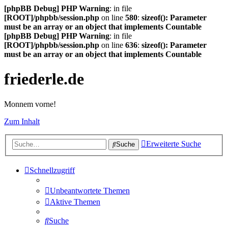
[phpBB Debug] PHP Warning
: in file
[ROOT]/phpbb/session.php
on line
580
:
sizeof(): Parameter
must be an array or an object that implements Countable
[phpBB Debug] PHP Warning
: in file
[ROOT]/phpbb/session.php
on line
636
:
sizeof(): Parameter
must be an array or an object that implements Countable
friederle.de
Monnem vorne!
Zum Inhalt
Erweiterte Suche
Suche
Schnellzugriff
Unbeantwortete Themen
Aktive Themen
Suche