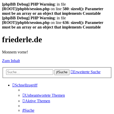
[phpBB Debug] PHP Warning
: in file
[ROOT]/phpbb/session.php
on line
580
:
sizeof(): Parameter
must be an array or an object that implements Countable
[phpBB Debug] PHP Warning
: in file
[ROOT]/phpbb/session.php
on line
636
:
sizeof(): Parameter
must be an array or an object that implements Countable
friederle.de
Monnem vorne!
Zum Inhalt
Erweiterte Suche
Suche
Schnellzugriff
Unbeantwortete Themen
Aktive Themen
Suche