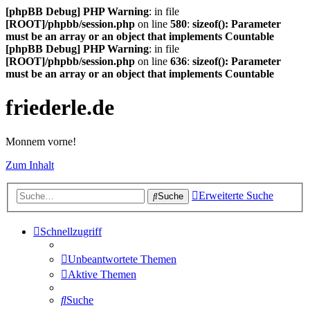
[phpBB Debug] PHP Warning
: in file
[ROOT]/phpbb/session.php
on line
580
:
sizeof(): Parameter
must be an array or an object that implements Countable
[phpBB Debug] PHP Warning
: in file
[ROOT]/phpbb/session.php
on line
636
:
sizeof(): Parameter
must be an array or an object that implements Countable
friederle.de
Monnem vorne!
Zum Inhalt
Erweiterte Suche
Suche
Schnellzugriff
Unbeantwortete Themen
Aktive Themen
Suche