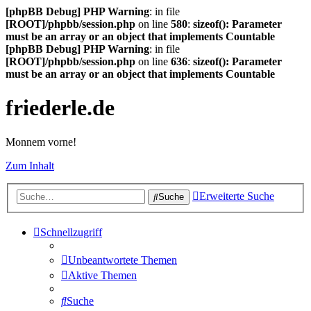
[phpBB Debug] PHP Warning
: in file
[ROOT]/phpbb/session.php
on line
580
:
sizeof(): Parameter
must be an array or an object that implements Countable
[phpBB Debug] PHP Warning
: in file
[ROOT]/phpbb/session.php
on line
636
:
sizeof(): Parameter
must be an array or an object that implements Countable
friederle.de
Monnem vorne!
Zum Inhalt
Erweiterte Suche
Suche
Schnellzugriff
Unbeantwortete Themen
Aktive Themen
Suche