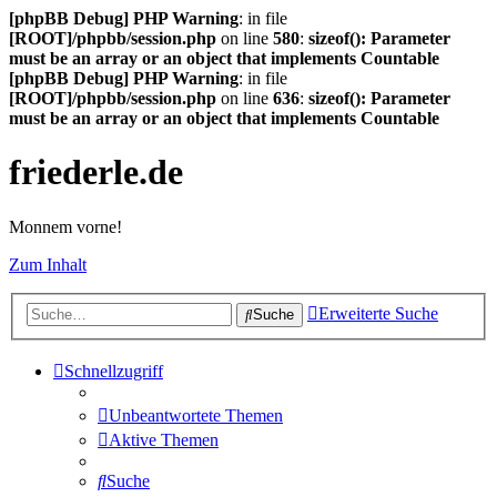
[phpBB Debug] PHP Warning
: in file
[ROOT]/phpbb/session.php
on line
580
:
sizeof(): Parameter
must be an array or an object that implements Countable
[phpBB Debug] PHP Warning
: in file
[ROOT]/phpbb/session.php
on line
636
:
sizeof(): Parameter
must be an array or an object that implements Countable
friederle.de
Monnem vorne!
Zum Inhalt
Erweiterte Suche
Suche
Schnellzugriff
Unbeantwortete Themen
Aktive Themen
Suche