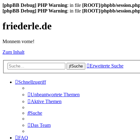
[phpBB Debug] PHP Warning
: in file
[ROOT]/phpbb/session.ph
[phpBB Debug] PHP Warning
: in file
[ROOT]/phpbb/session.ph
friederle.de
Monnem vorne!
Zum Inhalt
Erweiterte Suche
Suche
Schnellzugriff
Unbeantwortete Themen
Aktive Themen
Suche
Das Team
FAQ