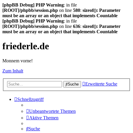
[phpBB Debug] PHP Warning
: in file
[ROOT]/phpbb/session.php
on line
580
:
sizeof(): Parameter
must be an array or an object that implements Countable
[phpBB Debug] PHP Warning
: in file
[ROOT]/phpbb/session.php
on line
636
:
sizeof(): Parameter
must be an array or an object that implements Countable
friederle.de
Monnem vorne!
Zum Inhalt
Erweiterte Suche
Suche
Schnellzugriff
Unbeantwortete Themen
Aktive Themen
Suche